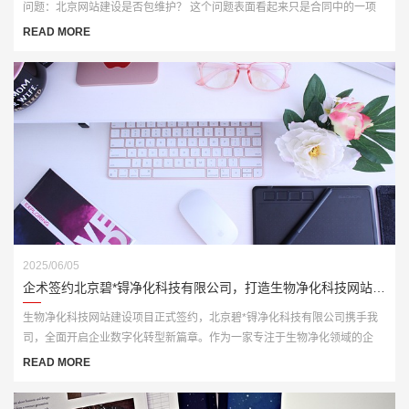
问题：北京网站建设是否包维护？ 这个问题表面看起来只是合同中的一项
条款，实则关系到后期网站运行的稳定性、内容更新的及时性和技术支持的
READ MORE
可持续性。特别是对于没有专业技术团队的中小企业来说，网站是否能长期
正常运行，很大程度上取决于建站服务商提供的后续维护服务是否全面到
位。
2025/06/05
企术签约北京碧*锝净化科技有限公司，打造生物净化科技网站建设新平台
生物净化科技网站建设项目正式签约，北京碧*锝净化科技有限公司携手我
司，全面开启企业数字化转型新篇章。作为一家专注于生物净化领域的企
业，北京碧*奥锝净化科技有限公司希望通过此次网站建设，全面展示其在
READ MORE
生物净化行业的技术实力、科研成果和解决方案，进一步夯实市场竞争力。