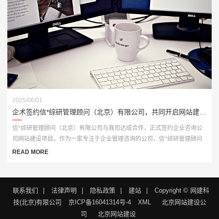
2025/06/01
企术签约信*综研管理顾问（北京）有限公司，共同开启网站建设新篇章
信*综研管理顾问（北京）有限公司与我司达成合作，正式签约企业咨询公
司网站建设项目。作为一家专注于企业管理咨询的公司，信*综研管理顾问
（北京）有限公司希望通过此次网站建设项目，进一步提升品牌形象，展示
READ MORE
专业服务，增强市场竞争力，拓展客户渠道。
联系我们
|
法律声明
|
隐私政策
|
建站
|
Copyright © 网建科
技(北京)有限公司
京ICP备16041314号-4
XML
北京网站建设公
司
北京网站建设