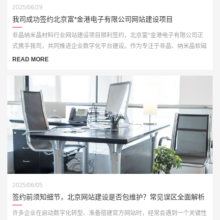
2025/06/29
我司成功签约北京富*金港电子有限公司网站建设项目
非晶纳米晶材料行业网站建设项目顺利签约，北京富*金港电子有限公司正
式携手我司，共同推进企业数字化平台建设。作为专注于非晶、纳米晶软磁
材料研发与制造的企业，北京富*金港电子有限公司希望通过此次网站建
READ MORE
设，更系统地展示产品优势、应用领域与技术实力，提升行业内外的品牌认
知与专业形象。
2025/06/05
签约前须知细节，北京网站建设是否包维护？常见误区全面解析
许多企业在启动数字化转型、准备搭建官方网站时，经常会遇到一个关键性