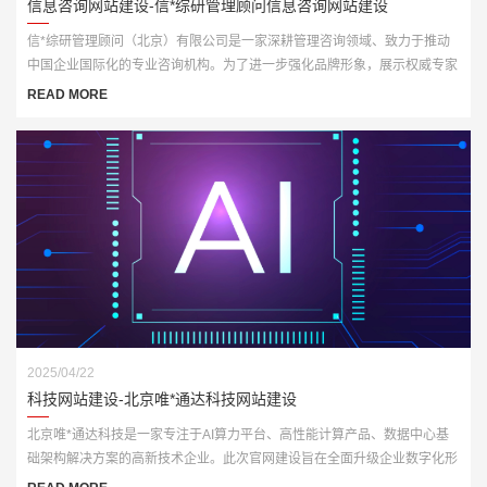
信息咨询网站建设-信*综研管理顾问信息咨询网站建设
信*综研管理顾问（北京）有限公司是一家深耕管理咨询领域、致力于推动
中国企业国际化的专业咨询机构。为了进一步强化品牌形象，展示权威专家
资源与咨询成果，客户委托我们打造一套全新官网平台，实现从品牌传播到
READ MORE
业务承接的数字化升级。
2025/04/22
科技网站建设-北京唯*通达科技网站建设
北京唯*通达科技是一家专注于AI算力平台、高性能计算产品、数据中心基
础架构解决方案的高新技术企业。此次官网建设旨在全面升级企业数字化形
象，打造一个集展示、推广与技术服务于一体的多功能门户网站。