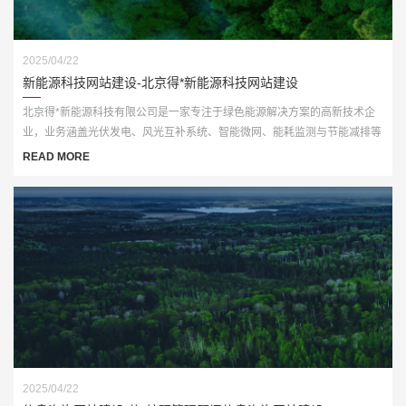
2025/04/22
新能源科技网站建设-北京得*新能源科技网站建设
北京得*新能源科技有限公司是一家专注于绿色能源解决方案的高新技术企
业，业务涵盖光伏发电、风光互补系统、智能微网、能耗监测与节能减排等
多个板块。为顺应“双碳”战略发展要求，公司亟需打造一个具备行业专业性
READ MORE
与品牌传播力的官网平台。
2025/04/22