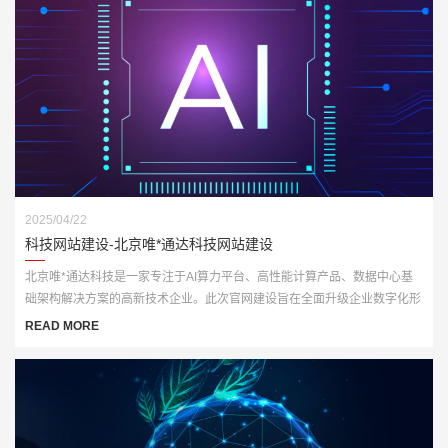
2025/04/22
科技网站建设-北京唯*通达科技网站建设
北京唯*通达科技是一家专注于AI算力平台、高性能计算产品、数据中心基
础架构解决方案的高新技术企业。此次官网建设旨在全面升级企业数字化形
象，打造一个集展示、推广与技术服务于一体的多功能门户网站。
READ MORE