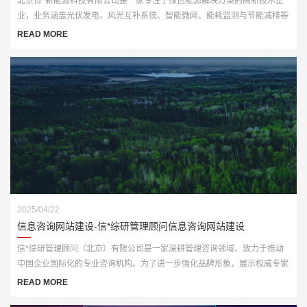
北京得*新能源科技有限公司是一家专注于绿色能源解决方案的高新技术企
业，业务涵盖光伏发电、风光互补系统、智能微网、能耗监测与节能减排等
多个板块。为顺应“双碳”战略发展要求，公司亟需打造一个具备行业专业性
READ MORE
与品牌传播力的官网平台。
2025/04/22
信息咨询网站建设-信*综研管理顾问信息咨询网站建设
信*综研管理顾问（北京）有限公司是一家深耕管理咨询领域、致力于推动
中国企业国际化的专业咨询机构。为了进一步强化品牌形象，展示权威专家
资源与咨询成果，客户委托我们打造一套全新官网平台，实现从品牌传播到
READ MORE
业务承接的数字化升级。