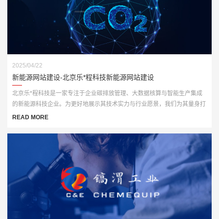
2025/04/22
新能源网站建设-北京乐*程科技新能源网站建设
北京乐*程科技是一家专注于企业碳排放管理、大数据核算与智能生产集成
的新能源科技企业。为更好地展示其技术实力与行业愿景，我们为其量身打
造了一套高端、智能化的官方网站解决方案，全面赋能品牌数字化形象升
READ MORE
级。