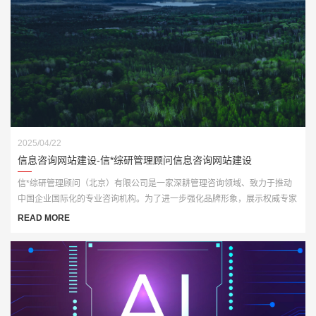
2025/04/22
信息咨询网站建设-信*综研管理顾问信息咨询网站建设
信*综研管理顾问（北京）有限公司是一家深耕管理咨询领域、致力于推动
中国企业国际化的专业咨询机构。为了进一步强化品牌形象，展示权威专家
资源与咨询成果，客户委托我们打造一套全新官网平台，实现从品牌传播到
READ MORE
业务承接的数字化升级。