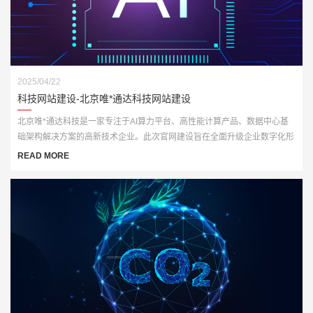
2025/04/22
科技网站建设-北京唯*通达科技网站建设
北京唯*通达科技是一家专注于AI算力平台、高性能计算产品、数据中心基
础架构解决方案的高新技术企业。此次官网建设旨在全面升级企业数字化形
象，打造一个集展示、推广与技术服务于一体的多功能门户网站。
READ MORE