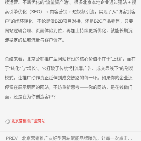
续运营、不断优化的“流量资产池”。很多北京本地企业通过建站 + 搜
索引擎优化（SEO） + 内容营销 + 短视频引流，实现了从“访客到客
户”的闭环转化。不论是做B2B项目对接，还是B2C产品销售，只要
网站逻辑合理、页面体验到位，再加上持续更新优化，就能长期沉
淀稳定的私域流量与客户资产。
总结来看，北京营销推广型网站建设的核心价值不在于“上线”，而在
于“转化”与“增长”。它打破了传统“引流靠广告、成交靠线下”的割裂
模式，让推广动作真正延伸到成交链路的每一环。如果你的企业还
停留在展示层面的网站，不妨重新思考——你的网站，是花钱做门
面，还是在为你创造客户？
北京营销推广型网站
PREV
北京营销推广友好型网站赋能品牌曝光，让每一次点击都有价值