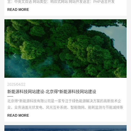
言：中英文双语 网站类型：响应式网站 网站开发语言：PHP语言开发
READ MORE
2025/04/22
新能源科技网站建设-北京得*新能源科技网站建设
北京得*新能源科技有限公司是一家专注于绿色能源解决方案的高新技术企
业，业务涵盖光伏发电、风光互补系统、智能微网、能耗监测与节能减排等
多个板块。为顺应“双碳”战略发展要求，公司亟需打造一个具备行业专业性
READ MORE
与品牌传播力的官网平台。