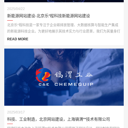
2025/04/22
新能源网站建设-北京乐*程科技新能源网站建设
北京乐*程科技是一家专注于企业碳排放管理、大数据核算与智能生产集成
的新能源科技企业。为更好地展示其技术实力与行业愿景，我们为其量身打
造了一套高端、智能化的官方网站解决方案，全面赋能品牌数字化形象升
READ MORE
级。
2025/03/17
科技、工业制造，北京网站建设，上海镐渭**技术有限公司