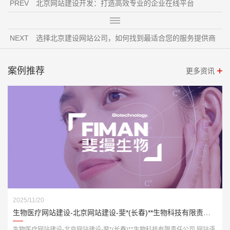
PREV
北京网站建设开发：打造高效专业的企业在线平台
NEXT
选择北京建设网站公司，如何找到最适合您的服务提供商
案例推荐
更多资讯
2025/11/20
生物医疗网站建设-北京网站建设-斐*(长春)**生物科技有限责任公司
生物医疗网站建设-北京网站建设-斐*(长春)**生物科技有限责任公司 网站语