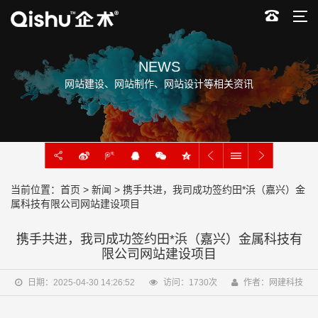
NEWS
网站建设、网站制作、网站设计等相关资讯
当前位置：
首页
>
新闻
> 携手共进，我司成功签约田*浜（嘉兴）金
属科技有限公司网站建设项目
携手共进，我司成功签约田*浜（嘉兴）金属科技有
限公司网站建设项目
日期：2025-04-30 14:26:52
访问：
1730
次
作者：网建科技