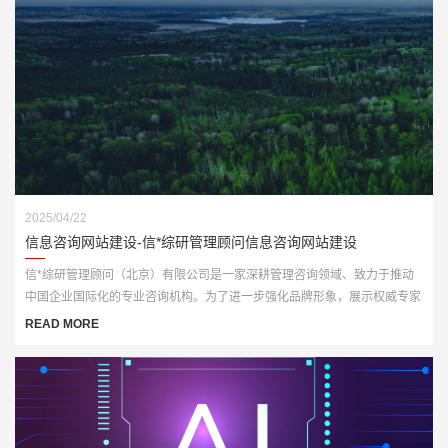
2025/04/22
信息咨询网站建设-信*综研管理顾问信息咨询网站建设
信*综研管理顾问（北京）有限公司是一家深耕管理咨询领域、致力于推动
中国企业国际化的专业咨询机构。为了进一步强化品牌形象，展示权威专家
资源与咨询成果，客户委托我们打造一套全新官网平台，实现从品牌传播到
READ MORE
业务承接的数字化升级。