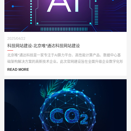
2025/04/22
科技网站建设-北京唯*通达科技网站建设
北京唯*通达科技是一家专注于AI算力平台、高性能计算产品、数据中心基
础架构解决方案的高新技术企业。此次官网建设旨在全面升级企业数字化形
象，打造一个集展示、推广与技术服务于一体的多功能门户网站。
READ MORE