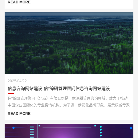
多个板块。为顺应“双碳”战略发展要求，公司亟需打造一个具备行业专业性
READ MORE
与品牌传播力的官网平台。
2025/04/22
信息咨询网站建设-信*综研管理顾问信息咨询网站建设
信*综研管理顾问（北京）有限公司是一家深耕管理咨询领域、致力于推动
中国企业国际化的专业咨询机构。为了进一步强化品牌形象，展示权威专家
资源与咨询成果，客户委托我们打造一套全新官网平台，实现从品牌传播到
READ MORE
业务承接的数字化升级。