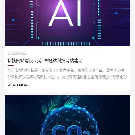
2025/04/22
科技网站建设-北京唯*通达科技网站建设
北京唯*通达科技是一家专注于AI算力平台、高性能计算产品、数据中心基
础架构解决方案的高新技术企业。此次官网建设旨在全面升级企业数字化形
象，打造一个集展示、推广与技术服务于一体的多功能门户网站。
READ MORE