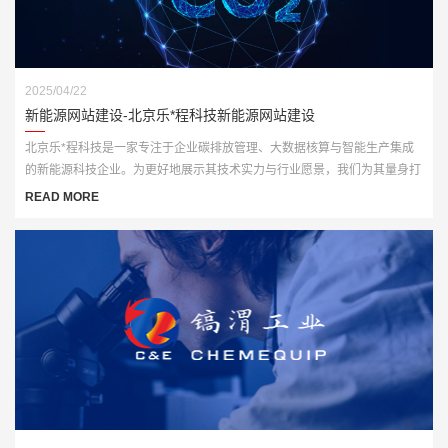
2025/04/22
新能源网站建设-北京乐*程科技新能源网站建设
北京乐*程科技是一家专注于企业碳排放管理、大数据核算与智能生产集成
的新能源科技企业。为更好地展示其技术实力与行业愿景，我们为其量身打
造了一套高端、智能化的官方网站解决方案，全面赋能品牌数字化形象升
READ MORE
级。