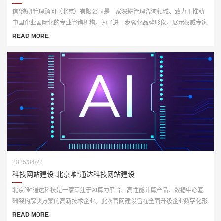
信*综研管理顾问（北京）有限公司是一家深耕管理咨询领域、致力于推动
中国企业国际化的专业咨询机构。为了进一步强化品牌形象，展示权威专家
资源与咨询成果，客户委托我们打造一套全新官网平台，实现从品牌传播到
READ MORE
业务承接的数字化升级。
2025/04/22
科技网站建设-北京唯*通达科技网站建设
北京唯*通达科技是一家专注于AI算力平台、高性能计算产品、数据中心基
础架构解决方案的高新技术企业。此次官网建设旨在全面升级企业数字化形
象，打造一个集展示、推广与技术服务于一体的多功能门户网站。
READ MORE