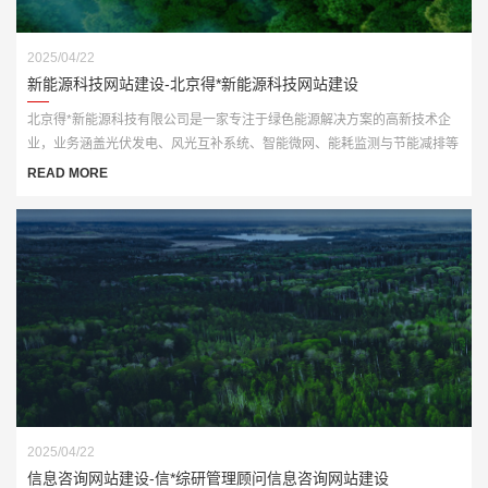
2025/04/22
新能源科技网站建设-北京得*新能源科技网站建设
北京得*新能源科技有限公司是一家专注于绿色能源解决方案的高新技术企
业，业务涵盖光伏发电、风光互补系统、智能微网、能耗监测与节能减排等
多个板块。为顺应“双碳”战略发展要求，公司亟需打造一个具备行业专业性
READ MORE
与品牌传播力的官网平台。
2025/04/22
信息咨询网站建设-信*综研管理顾问信息咨询网站建设