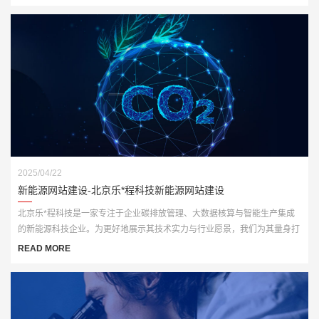
2025/04/22
新能源网站建设-北京乐*程科技新能源网站建设
北京乐*程科技是一家专注于企业碳排放管理、大数据核算与智能生产集成
的新能源科技企业。为更好地展示其技术实力与行业愿景，我们为其量身打
造了一套高端、智能化的官方网站解决方案，全面赋能品牌数字化形象升
READ MORE
级。