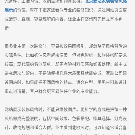
光条件、生活习惯、收纳需求和预算安排。
北京建站家装装修风格
展示
的价值，就在于把这些看似专业的装修知识，通过网站页面变
成清楚、直观、容易理解的内容，让业主在咨询前先建立基本判
断。
很多业主第一次装修时，容易被效果图吸引，却忽略了风格背后的
实际条件。比如奶油风看起来温柔，但对色彩统一和软装搭配要求
较高；现代简约看似简单，却更考验材料质感和线条处理；新中式
讲究层次与留白，不是随便摆几件木质家具就能完成。家装公司建
设网站时，如果能把不同风格的特点、适合户型、常见材料和设计
重点讲清楚，客户就会更容易信任企业的专业能力。
网站展示装修风格时，不能只堆放图片。更科学的方式是把每一种
风格做成完整说明，包括空间效果、色彩搭配、家具选择、灯光设
计、收纳规划和适合人群。业主看到北欧风时，可以知道它适合喜