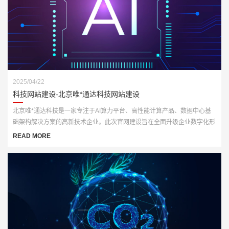
2025/04/22
科技网站建设-北京唯*通达科技网站建设
北京唯*通达科技是一家专注于AI算力平台、高性能计算产品、数据中心基
础架构解决方案的高新技术企业。此次官网建设旨在全面升级企业数字化形
象，打造一个集展示、推广与技术服务于一体的多功能门户网站。
READ MORE