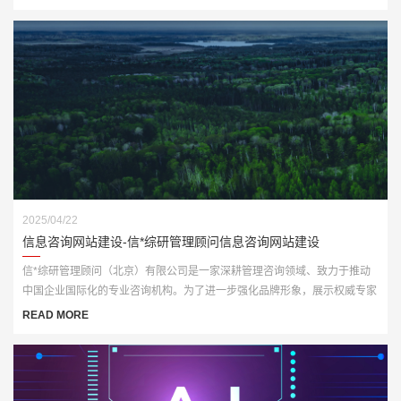
与品牌传播力的官网平台。
2025/04/22
信息咨询网站建设-信*综研管理顾问信息咨询网站建设
信*综研管理顾问（北京）有限公司是一家深耕管理咨询领域、致力于推动
中国企业国际化的专业咨询机构。为了进一步强化品牌形象，展示权威专家
资源与咨询成果，客户委托我们打造一套全新官网平台，实现从品牌传播到
READ MORE
业务承接的数字化升级。