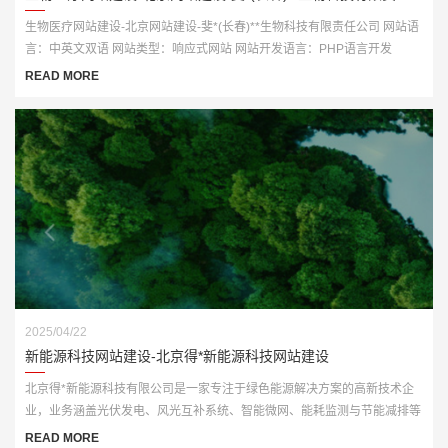
生物医疗网站建设-北京网站建设-斐*(长春)**生物科技有限责任公司 网站语
言：中英文双语 网站类型：响应式网站 网站开发语言：PHP语言开发
READ MORE
2025/04/22
新能源科技网站建设-北京得*新能源科技网站建设
北京得*新能源科技有限公司是一家专注于绿色能源解决方案的高新技术企
业，业务涵盖光伏发电、风光互补系统、智能微网、能耗监测与节能减排等
多个板块。为顺应“双碳”战略发展要求，公司亟需打造一个具备行业专业性
READ MORE