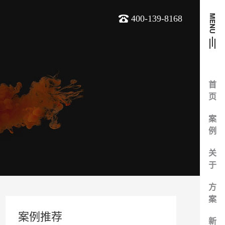
400-139-8168
首
页
案
例
关
于
方
案
案例推荐
新