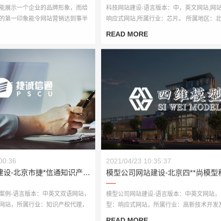
往能展示一个企业的品牌形象，而给
科技网站建设-语言版本：中，英文网站,网
的第一印象能令网站营销达到事半
响应式网站,所属行业：芯片。 所属地区：
不仅仅是网页设计这种外观性的基
建设.
READ MORE
次的技术竞争中，SEO成为了兵家
SEO的重要性，应注意下列SEO因
知识产权网站建设-北京市捷*信通知识产权代理有限公司
00:36
2021/04/23 10:35:37
知识产权网站建设-北京市捷*信通知识产权代理有限公司
案例-语言版本：中英文双语网站，
模型公司网站建设-语言版本：中英文网站
网站，所属行业：知识产权代理，
型：响应式网站，所属行业：高新技术开发
证等。所属地区：北京网站建设。
所属地区：北京网站建设。
READ MORE