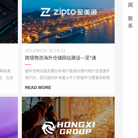
闻
联
系
跨境物流海外仓储网站建设—至*通
2021/04/20 16:14:21
跨境物流海外仓储网站建设—至*通
，网站类
做外贸网站首先要分析用户是面对国内用户还是国外
区：北京
用户的，因为国内外有着大不少的操作习惯差异和视
觉审美差异，而建站的方式与在国内建站也有着些许
READ MORE
差别。但不得不承认，建设一个外贸网站就相当于打
开特一个面相国外市场的窗口，建立一个功能齐全的
网站能够很好的展示自己企业的实力和宣传企业的文
化理念。其建站大体分为以下几个步骤：