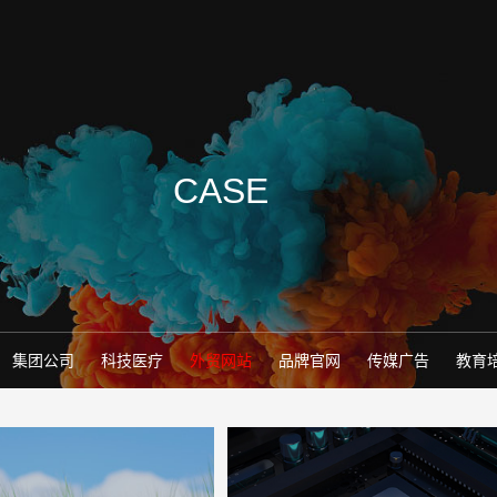
CASE
集团公司
科技医疗
外贸网站
品牌官网
传媒广告
教育