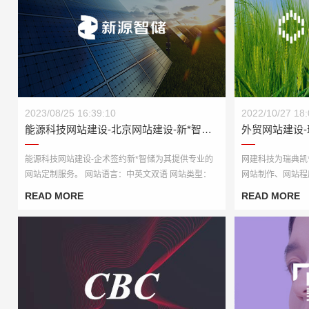
能源科技网站建设-北京网站建设-新*智储能源发展（北京）有限公司
外贸网站建设-
2023/08/25 16:39:10
2022/10/27 18:
能源科技网站建设-北京网站建设-新*智储能源发展（北京）有限公司
外贸网站建设-
能源科技网站建设-企术签约新*智储为其提供专业的
网建科技为瑞典凯
网站定制服务。 网站语言：中英文双语 网站类型：
网站制作、网站程
响应式网站 网站开发语言：PHP语言开发
务。 网站类型：响
READ MORE
READ MORE
属行业：化学工艺