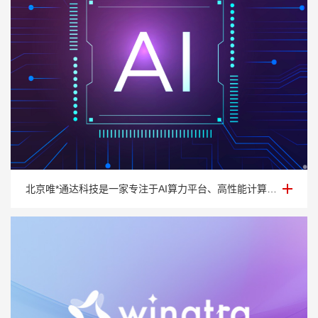
科技网站建设-北京唯*通达科技网站建设
北京唯*通达科技是一家专注于AI算力平台、高性能计算产品、数据中心基础架构解决方案的高新技术企业。此次官网建设旨在全面升级企业数字化形象，打造一个集展示、推广与技术服务于一体的多功能门户网站。