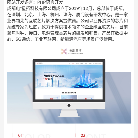
网站开发语言：PHP语言开发
成都电*星拓科技有限公司成立于2019年12月，总部位于成都，
在深圳、北京、上海、杭州、珠海、厦门设有研发中心，是一家
业界领先的互联芯片解决方案提供商。公司以业界资深的芯片和
系统专家为班底，致力于提供技术领先的企业级互联芯片，目前
聚焦时钟、接口、电源管理类芯片的研发和销售，产品在数据中
心、5G通信、工业互联网、新能源汽车等场景广泛使用。