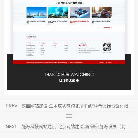
PREV
仪器网站建设-企术成功签约北京市凯*科奇仪器设备有限公司
NEXT
能源科技网站建设-北京网站建设-新*智储能源发展（北京）有限公司