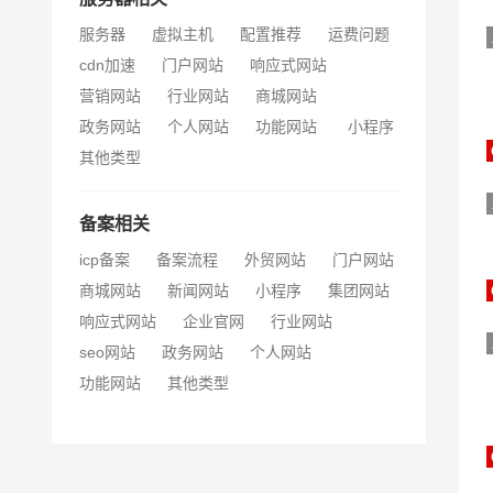
服务器
虚拟主机
配置推荐
运费问题
cdn加速
门户网站
响应式网站
营销网站
行业网站
商城网站
政务网站
个人网站
功能网站
小程序
其他类型
备案相关
icp备案
备案流程
外贸网站
门户网站
商城网站
新闻网站
小程序
集团网站
响应式网站
企业官网
行业网站
seo网站
政务网站
个人网站
功能网站
其他类型