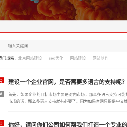
热门搜索：
北京网站建设
seo优化
网站建设
网站制作
Q
建设一个企业官网，是否需要多语言的支持呢
A
首先，如果企业的目标市场主要是对内市场，那么多语言支持可能
市场的话，那么多语言支持就有必要了。因为如果官网只提供中文
影响了企业的市场拓展。
Q
你好，请问你们公司如何帮我们打造一个专业