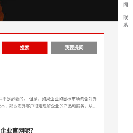
闻
联
系
？
并不是必要的。 但是，如果企业的目标市场包含对外
版本，那么海外客户很难理解企业的产品和服务，从而
的企业官网呢？