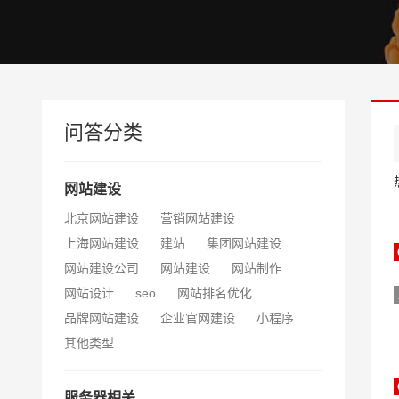
问答分类
网站建设
北京网站建设
营销网站建设
上海网站建设
建站
集团网站建设
网站建设公司
网站建设
网站制作
网站设计
seo
网站排名优化
品牌网站建设
企业官网建设
小程序
其他类型
服务器相关