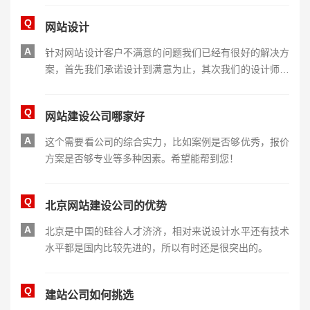
时间如果遇到比较急的单子也可以压缩工期在20工作日左
Q
网站设计
右，具体的要看网站复杂程度。
A
针对网站设计客户不满意的问题我们已经有很好的解决方
案，首先我们承诺设计到满意为止，其次我们的设计师都
是五年以上的资深设计师，有着优异设计水准和丰富的工
作经验，可以满足您的设计需求。
Q
网站建设公司哪家好
A
这个需要看公司的综合实力，比如案例是否够优秀，报价
方案是否够专业等多种因素。希望能帮到您！
Q
北京网站建设公司的优势
A
北京是中国的硅谷人才济济，相对来说设计水平还有技术
水平都是国内比较先进的，所以有时还是很突出的。
Q
建站公司如何挑选