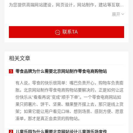
为您提供高端网站建设，网页设计，网站制作，建站等互联网
服务， 我们的目标是将网建科技打造成网网站建设、网页设
展开
计、网站制作行业国际优秀企业。
联系TA
相关文章
零食品牌为什么需要北京网站制作零食电商购物站
1
有人说，零食的快乐很简单：嘴巴负责开心，购物车负责膨
胀。北京网站制作零食电商购物站要解决的，正是如何让这
份快乐从“看看再说”变成“顺手下单”。一个零食电商网站如
果只把薯片、饼干、坚果、糖果整齐摆上去，那只是线上货
架；如果它能让用户看见口味、想到场景、感到方便、愿意
凑单，那才是真正会卖货的购物站。
儿童乐园为什么需要北京网站设计儿童游乐场宣传
2