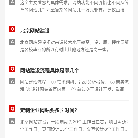
A
这个主要看您的具体需求，网站功能不同价格也不同从简
单的网站几千元至复杂的网站几十万元都有。建议直接拨
打我们的客服电话详细咨询。
Q
北京网站建设
A
北京网站建设相对来说技术水平较高，设计师、程序员都
是名校毕业的所以有时比其他地方还是高一些。
Q
网站建设流程具体是哪几个
A
网站建站流程： ①.需求调研，策划分析报价。 ②.商务流
程 ③.设计网站首页内页。 ④.前端交互设计开发，动画创
意开发。 ⑤.程序开发。 还有更详细的步骤请联系项目经
理沟通
Q
定制企业网站要多长时间？
A
北京网站建设，一般周期为30个工作日左右，项目沟通2
个工作日，页面设计15个工作日、交互设计8个工作日、
程序开发3个工作日，网站测试2个工作日。 以上为标准