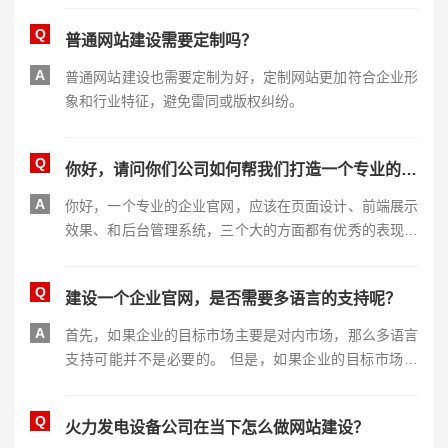
Q
普通网站建设需要定制吗？
A
普通网站建设也需要定制为好，定制网站更加符合企业形
象和行业特征，避免雷同或版权纠纷。
Q
你好，请问你们公司如何帮我们打造一个专业的企业官网呢？
A
你好，一个专业的企业官网，应该在页面设计、前端展示
效果、和后台管理系统，三个大的方面都有优秀的表现。
页面设计要进行差异化的创意设计，具体的信息，您可以
电话联系我们，得到专业的回答。
Q
建设一个企业官网，是否需要多语言的支持呢？
A
首先，如果企业的目标市场主要是对内市场，那么多语言
支持可能并不是必要的。 但是，如果企业的目标市场包
含对外市场的话，那么多语言支持就有必要了。因为如果
官网只提供中文版本，那么海外客户很难理解企业的产品
Q
火力发电设备公司在当下怎么做网站建设？
和服务，从而影响了企业的市场拓展。