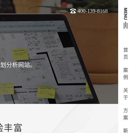
400-139-8168
首
页
策划分析网站。
案
例
关
于
方
案
验丰富
新