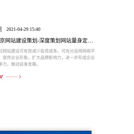
2021-04-27 16:16
202
北京网站建设哪家好-经验丰富案例多是关键
北京网
京网站建设哪家好的费用会从多方面考虑，域名的注
申请域名
、服务器的租赁、网站的策划、网站的维护与网站优
对页面的
等等，客户需求越多，建站费用也会相对提高。
的支出，