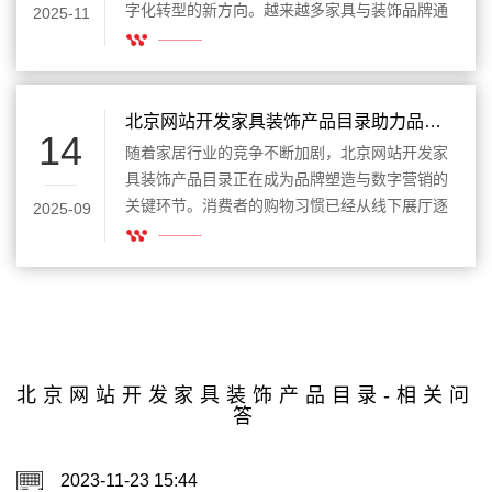
字化转型的新方向。越来越多家具与装饰品牌通
2025-11
过定制化网站系统，将庞大的产品线整合为智能
展示目录。网站设计公司认为，这一趋势不仅改
变了用户的浏览方式，也让品牌在展示精度、交
互体验和营销转化上实现全面升级。
北京网站开发家具装饰产品目录助力品牌竞争力提升
14
随着家居行业的竞争不断加剧，北京网站开发家
具装饰产品目录正在成为品牌塑造与数字营销的
关键环节。消费者的购物习惯已经从线下展厅逐
2025-09
渐转移到线上，企业要想脱颖而出，就必须借助
网站来全面展示产品系列。一个清晰、专业、易
于浏览的产品目录，不仅是信息传递工具，更是
转化潜在客户的入口。
北京网站开发家具装饰产品目录-相关问
答
2023-11-23 15:44