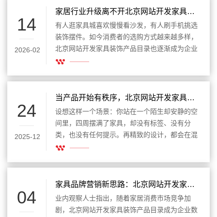
更适合线上浏览和比较的数字化内容系统。对于
家居行业升级离不开北京网站开发家具装饰产品目录
14
家具装饰行业来说，网站不仅是企业形象的一部
有人逛家具城喜欢慢慢看沙发，有人刷手机挑选
分，更是连接产品展示、客户认知和商务沟通的
装饰摆件。如今消费者的选购方式越来越多样，
重要平台。
北京网站开发家具装饰产品目录也逐渐成为企业
2026-02
拓展市场的重要手段。与其让客户在门店里走来
走去，不如把整套产品清晰地陈列在网页上，让
浏览变得轻松又高效。
当产品开始有秩序，北京网站开发家具装饰产品目录的价值显现
24
设想这样一个场景：你站在一个陌生却安静的空
间里，四周摆满了家具，却没有标签、没有分
类，也没有任何提示。再精致的设计，都会在混
2025-12
乱中失去意义。网站也是如此，当产品数量逐渐
增加，北京网站开发家具装饰产品目录便不再只
是技术实现，而是一种让信息“各就各位”的方
式。
家具品牌营销新思路：北京网站开发家具装饰产品目录建设要点
04
业内观察人士指出，随着家居消费市场竞争加
剧，北京网站开发家具装饰产品目录成为企业数