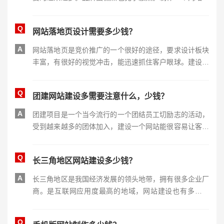
获取客户有很大的帮助。设计风格要体现蛋糕店的浪漫和
少女心。蛋糕展示多样，让客户有更多选择款式。费用在
Q
网站落地页设计需要多少钱？
三万到五万之间。
A
网站落地页是竞价推广的一个很好的途径，要求设计板块
丰富，有很好的视觉冲击，能迅速抓住客户眼球。建设费
用在五千到一万之间。
Q
团建网站建设多需要注意什么，少钱？
A
团建项目是一个当今流行的一个团结员工切励志的活动，
受到越来越多的团体加入，建设一个网站能很容易让客户
找到并了解你们，是非常有必要的。建设费用在四万到十
万之间。
Q
长三角地区网站建设多少钱？
A
长三角地区是我国经济发展的领头地带，拥有很多企业厂
商。是互联网应用度最高的地域，网站建设也有多个档
次，价位一般在一万五到十万不等。
Q