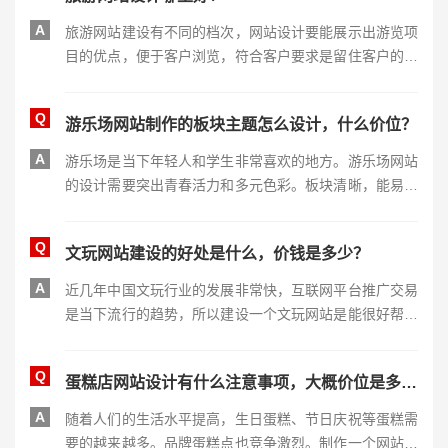
A
旅游网站建设有不同的档次，网站设计要能展示出游览项
目的优点，便于客户浏览，符合客户要求是留住客户的关
键。能够将这些做好才是好的公司。
Q
游乐场网站制作的板块主题怎么设计，什么价位？
A
游乐场是当下年轻人和学生非常喜欢的地方。游乐场网站
的设计需要突出青春活力和多元色彩。板块清晰，能易于
找到浏览项目和网上预约订票。制作费用在四万到十万左
右。
Q
文玩网站建设的好处是什么，价钱是多少？
A
近几年中国文玩行业的发展非常快，互联网平台推广交易
是当下流行的趋势，所以建设一个文玩网站是能很好帮助
您产品推广的。建设费用在一万到三五左右。
Q
蛋糕店网站设计有什么注意事项，大概价位是多少？
A
随着人们的生活水平提高，生日蛋糕、节日庆祝等蛋糕需
要的越来越多。品牌蛋糕点也竞争激烈。制作一个网站对