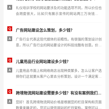
A
礼仪培训学校的网站要涉及的功能选项不同，所以价位也
会跨度很大，比如只有展示宣传的网站两三万块钱就够
了，需要网站授课，线上支付，网课预约等功能性开发，
那样建设价位就要五万到十万不等。
Q
广告网站建设怎么策划，多少钱？
A
广告行业代表这现代媒体的前瞻性。有很强的策划设计创
意，所以广告行业的网站要设计的科技炫酷有创意。价位
在两万到五万之间。
Q
儿童用品行业网站建设多少钱？
A
儿童用品市面上和网络商店出现种类繁多，怎么让客户选
择你们这就要从客户心里去分析策划，设计一个满足客户
审美的网站，多方位推出展示产品，提高性价比，才能抓
住客户眼球。增加产品销量。建站需要三万到五万左右。
Q
跨境物流网站建设需要多少钱？有没有案例我们参考一下
A
您好！首先跨境物流网站价格是根据您的栏目架构和页面
数量来确定的，您可以提供网站的栏目架构，案例可以联